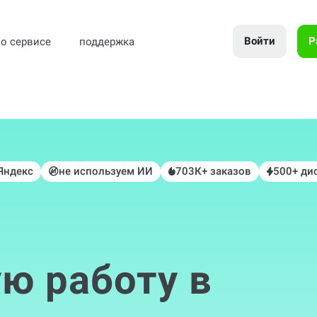
Войти
Р
о сервисе
поддержка
 Яндекс
не используем ИИ
703К+ заказов
500+ ди
ю работу в