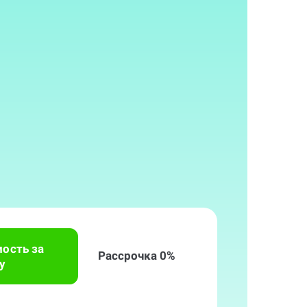
мость за
Рассрочка 0%
у