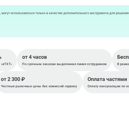
, могут использоваться только в качестве дополнительного инструмента для решени
ь
от 4 часов
Бесп
, «eTXT»
По срочным заказам выделенная линия сотрудников
В рамк
от 2 300 ₽
Оплата частями
Честные рыночные цены без комиссий сервису
Оплату консультации по к