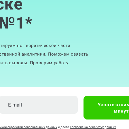
ске
 №1
*
тируем по теоретической части
ественной аналитики. Поможем связать
ить выводы. Проверим работу
Узнать стои
минут
икой обработки персональных данных
и даете
согласие на обработку данных