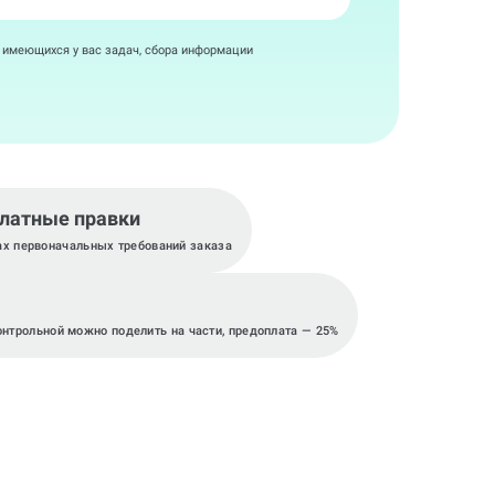
я имеющихся у вас задач, сбора информации
латные правки
ах первоначальных требований заказа
онтрольной можно поделить на части, предоплата — 25%