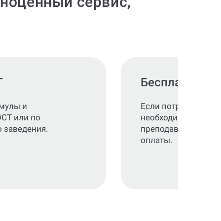
лноценный сервис,
Т
Бесплатные п
рмулы и
Если потребуется, в
ОСТ или по
необходимые правк
 заведения.
преподавателя без
оплаты.